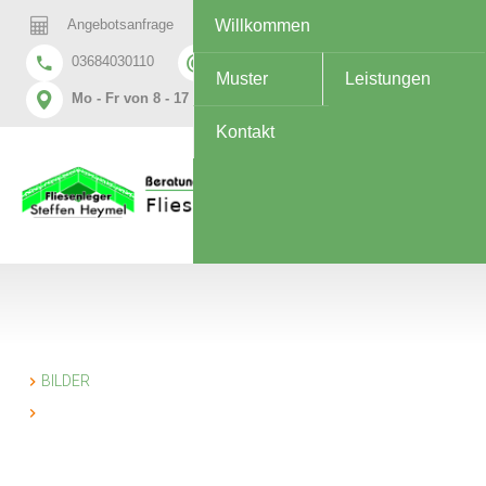
Angebotsanfrage
Willkommen
Terminanfrage
03684030110
info@fliesenheymel.de
Muster
Leistungen
Mo - Fr von 8 - 17 Uhr
Kontakt
BILDER
»
KÜCHEN