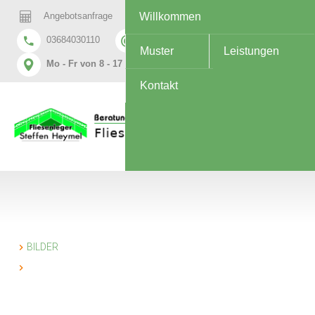
Angebotsanfrage
Willkommen
Terminanfrage
03684030110
info@fliesenheymel.de
Muster
Leistungen
Mo - Fr von 8 - 17 Uhr
Kontakt
BILDER
»
KÜCHEN